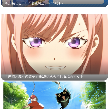
ちが魅せる∞！「七色騎士」＜356話＞
『黒猫と魔女の教室』第19話あらすじ＆場面カット