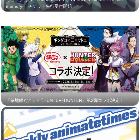
memory- チケット先行受付開始！
『築地銀だこ』×『HUNTER×HUNTER』第2弾コラボ決定！