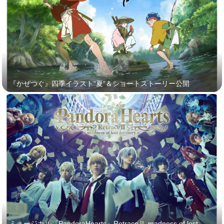
『かぜつぐ』四季イラスト“夏”＆ショートストーリー公開
ミュージカル『PandoraHearts』RetraceⅡ-madness of lost