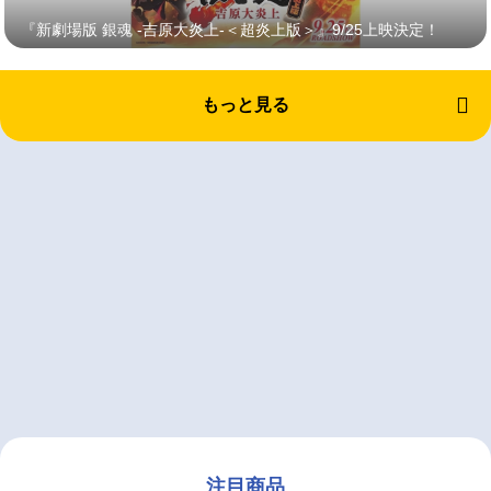
『新劇場版 銀魂 -吉原大炎上-＜超炎上版＞』9/25上映決定！
もっと見る
注目商品