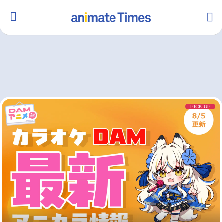
HOME
ランキング
アニメ
声優
ラジオ
みんなの声
グッズ
映画
PICK UP
マンガ・ラノベ
ゲーム・アプリ
音楽
コスプレ
2.5次元
配信・Vtuber
トレンド
無料マンガ
最新記事一覧
アニメ記事一覧
声優記事一覧