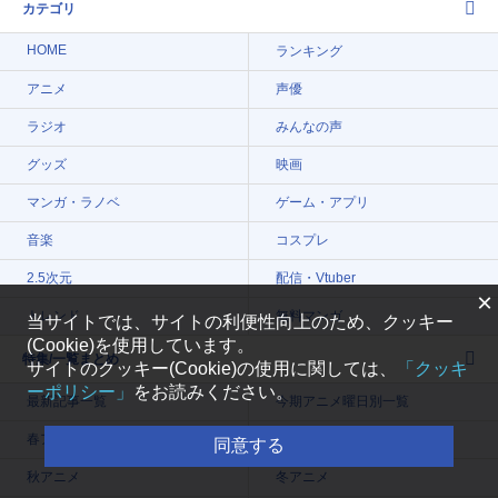
カテゴリ
HOME
ランキング
アニメ
声優
ラジオ
みんなの声
グッズ
映画
マンガ・ラノベ
ゲーム・アプリ
音楽
コスプレ
2.5次元
配信・Vtuber
×
トレンド
無料マンガ
当サイトでは、サイトの利便性向上のため、クッキー
(Cookie)を使用しています。
特集/一覧まとめ
サイトのクッキー(Cookie)の使用に関しては、
「クッキ
ーポリシー」
をお読みください。
最新記事一覧
今期アニメ曜日別一覧
春アニメ
夏アニメ
同意する
秋アニメ
冬アニメ