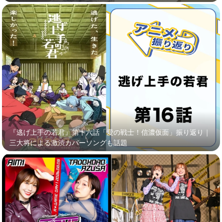
『逃げ上手の若君』第十六話「愛の戦士！信濃仮面」振り返り｜
三大将による激渋カバーソングも話題