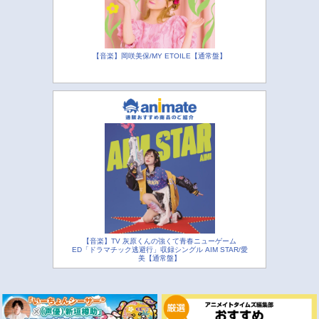
【音楽】岡咲美保/MY ETOILE【通常盤】
【音楽】TV 灰原くんの強くて青春ニューゲーム
ED「ドラマチック逃避行」収録シングル AIM STAR/愛
美【通常盤】