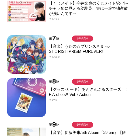
【くじメイト】今井文也のくじメイトVol.4～
チャラめに見える幼馴染、実は一途で独占欲
が強いんです～
￥1,100
7
第
位
予約受付中
【音楽】うたの☆プリンスさまっ♪
ST☆RISH PRISM FOREVER!
￥1,650
8
第
位
予約受付中
【グッズ-カード】あんさんぶるスターズ！！
P.A.shots!! Vol.7 Action
￥275
9
第
位
予約受付中
【音楽】伊藤美来/5th Album『39rpm』【限