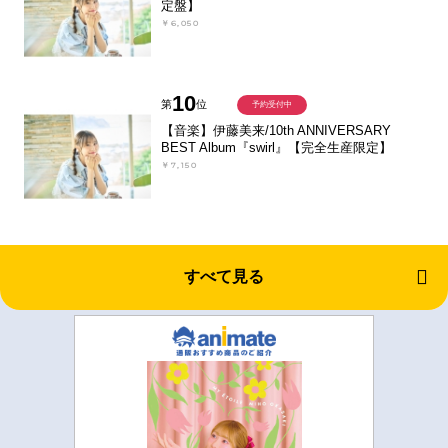
定盤】
￥6,050
10
第
位
予約受付中
【音楽】伊藤美来/10th ANNIVERSARY
BEST Album『swirl』【完全生産限定】
￥7,150
すべて見る