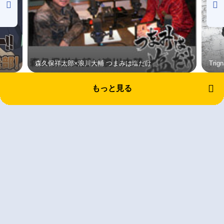
森久保祥太郎×浪川大輔 つまみは塩だけ
Tri
もっと見る