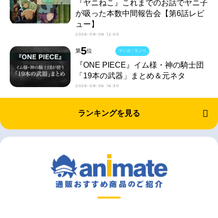
『ヤニねこ』これまでのお話でヤニ子
が吸った本数中間報告会【第6話レビ
ュー】
2026-08-08 12:00
5
第
位
マンガ・ラノベ
『ONE PIECE』イム様・神の騎士団
「19本の武器」まとめ＆元ネタ
2026-08-06 16:30
ランキングを見る