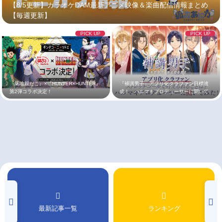
【8/5更新】カラオケDAM最新アニメ映像＆楽曲配信情報まとめ
【毎週更新】
アニメ映画一覧
実写化映画一覧
PICK UP
PICK UP
今期アニメ曜日別一覧
春アニメ
夏アニメ
秋アニメ
冬アニメ
『築地銀だこ』×『HUNTER×HUNTER』
『補講男子』アプリ化クラファン目標達
第2弾コラボ決定！
成！ ハルマキプロデューサーに聞いて
みた！
男性声優/女性声優一覧
FOLLOW US
最新記事一覧
ランキング