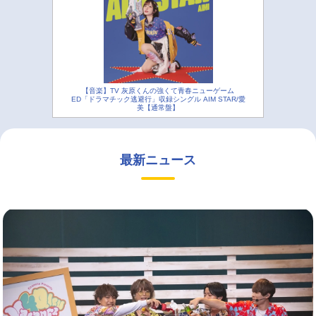
【音楽】TV 灰原くんの強くて青春ニューゲーム
ED「ドラマチック逃避行」収録シングル AIM STAR/愛
美【通常盤】
最新ニュース