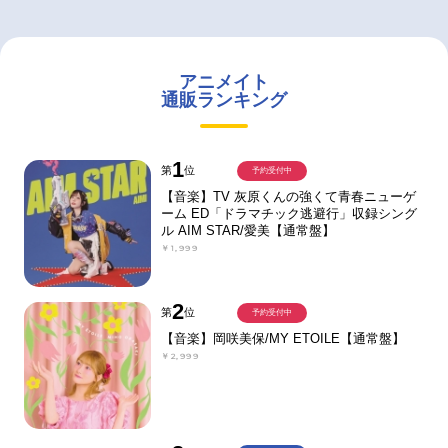
アニメイト
通販ランキング
1
第
位
予約受付中
【音楽】TV 灰原くんの強くて青春ニューゲ
ーム ED「ドラマチック逃避行」収録シング
ル AIM STAR/愛美【通常盤】
￥1,999
2
第
位
予約受付中
【音楽】岡咲美保/MY ETOILE【通常盤】
￥2,999