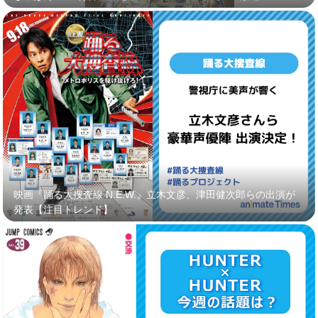
映画『踊る大捜査線 N.E.W.』立木文彦、津田健次郎らの出演が
発表【注目トレンド】