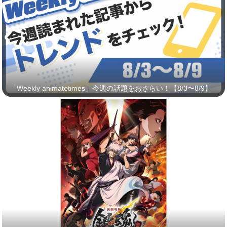
「Weekly animatetimes」今週の話題をおさらい！【8/3〜8/9】