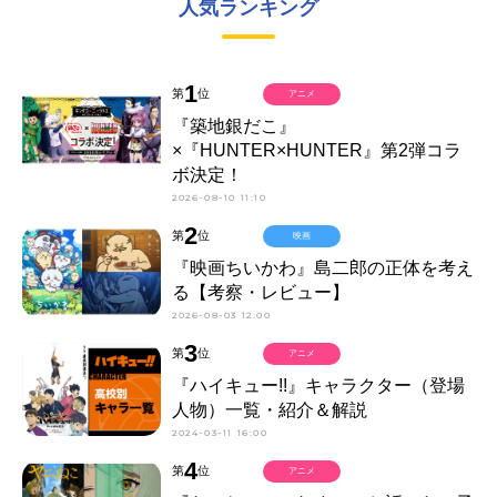
人気ランキング
1
第
位
アニメ
『築地銀だこ』
×『HUNTER×HUNTER』第2弾コラ
ボ決定！
2026-08-10 11:10
2
第
位
映画
『映画ちいかわ』島二郎の正体を考え
る【考察・レビュー】
2026-08-03 12:00
3
第
位
アニメ
『ハイキュー!!』キャラクター（登場
人物）一覧・紹介＆解説
2024-03-11 16:00
4
第
位
アニメ