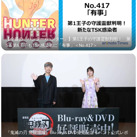
【今週の『ハンター×ハンター』】第1王子の守護霊獣判明！ 第
5＆第6王子もTSK感染者に「有事」＜No.417＞
『鬼滅の刃 無限城編』Blu-ray＆DVD発売記念イベント公式レポ