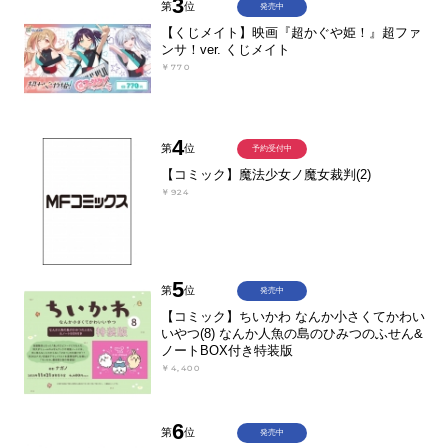
3
第
位
発売中
【くじメイト】映画『超かぐや姫！』超ファ
ンサ！ver. くじメイト
￥770
4
第
位
予約受付中
【コミック】魔法少女ノ魔女裁判(2)
￥924
5
第
位
発売中
【コミック】ちいかわ なんか小さくてかわい
いやつ(8) なんか人魚の島のひみつのふせん&
ノートBOX付き特装版
￥4,400
6
第
位
発売中