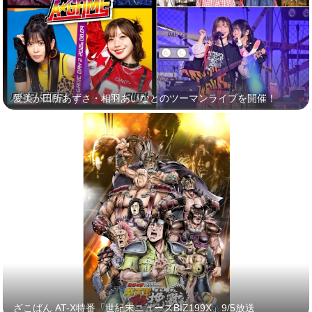
愛美が田所あずさ・相羽あいなとのツーマンライブを開催！
ざこばん AT-X特番「世紀末ニュースBIZ199X」9/5放送