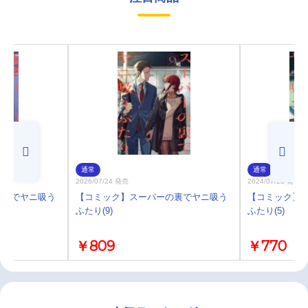
通常
通常
2026/07/24 発売
2024/07/25 発売
の裏でヤニ吸う
【コミック】スーパーの裏でヤニ吸う
【コミック】
ふたり(9)
ふたり(5)
￥809
￥770